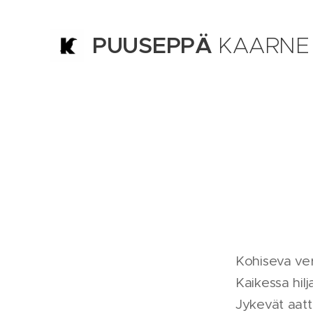
PUUSEPPÄ
KAARNE
TURKU
Kohiseva ver
Kaikessa hilj
Jykevät aatt