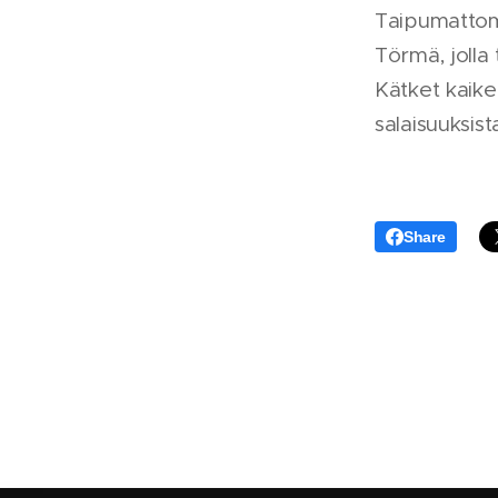
Taipumattoma
Törmä, jolla
Kätket kaike
salaisuuksist
Share