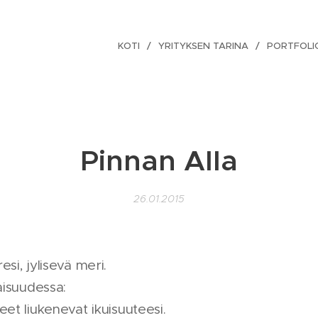
KOTI
YRITYKSEN TARINA
PORTFOLI
Pinnan Alla
26.01.2015
esi, jylisevä meri.
aisuudessa:
eet liukenevat ikuisuuteesi.