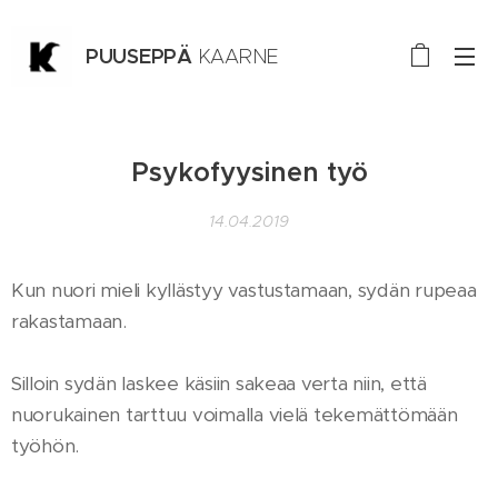
PUUSEPPÄ
KAARNE
TURKU
Psykofyysinen työ
14.04.2019
Kun nuori mieli kyllästyy vastustamaan, sydän rupeaa
rakastamaan.
Silloin sydän laskee käsiin sakeaa verta niin, että
nuorukainen tarttuu voimalla vielä tekemättömään
työhön.