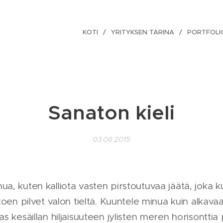
KOTI
YRITYKSEN TARINA
PORTFOLI
Sanaton kieli
03.06.2015
ua, kuten kalliota vasten pirstoutuvaa jäätä, joka
kkoen pilvet valon tieltä. Kuuntele minua kuin alkava
as kesäillan hiljaisuuteen jylisten meren horisonttia p