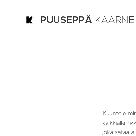
PUUSEPPÄ
KAARNE
TURKU
Kuuntele min
kaikkialla ri
joka sataa al