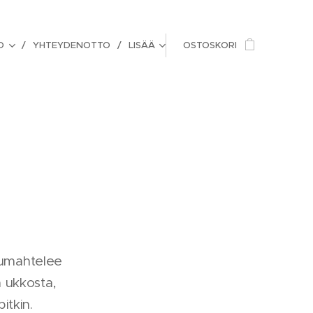
O
YHTEYDENOTTO
LISÄÄ
OSTOSKORI
 kumahtelee
a ukkosta,
itkin.