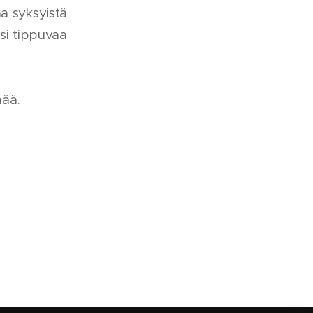
a syksyistä
asi tippuvaa
mää.