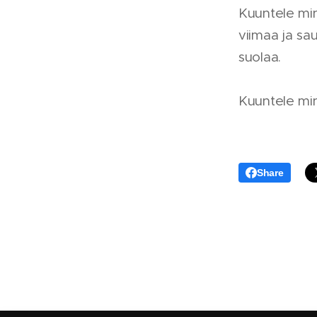
Kuuntele min
viimaa ja sau
suolaa.
Kuuntele minu
Share