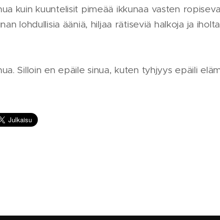
ua kuin kuuntelisit pimeää ikkunaa vasten ropiseva
nan lohdullisia ääniä, hiljaa rätiseviä halkoja ja iholt
a. Silloin en epäile sinua, kuten tyhjyys epäili elä