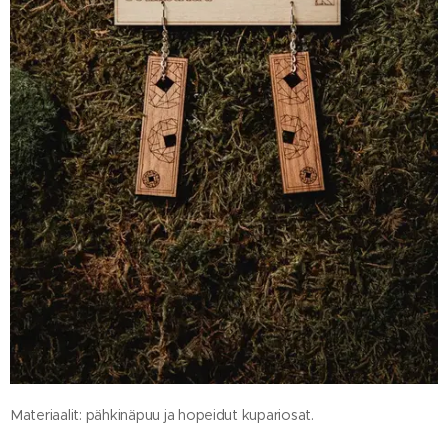
Materiaalit: pähkinäpuu ja hopeidut kupariosat.