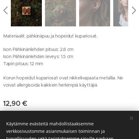
Materiaalit: pähkinäpuu ja hopeidut kupariosat.
Ison Pähkinänlehden pituus: 2,6 cm
Ison Pähkinänlehden leveys: 1,5 cm
Tapin pituus: 12 mm
Korun hopeidut kupariosat ovat nikkelivapaata metallia. Ne
voivat allergisoida kaikkein herkimpiä käyttäjiä.
12,90
€
Käytämme evästeitä mahdollistaaksemme
verkkosivustomme asianmukaisen toiminnan ja
Copyright @ 2019 | Puuseppä Kaarne Turku
Evästeet
turvallisuuden sekä tarjotaksemme sinulle parhaan