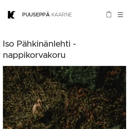
PUUSEPPÄ
KAARNE
TURKU
Iso Pähkinänlehti -
nappikorvakoru